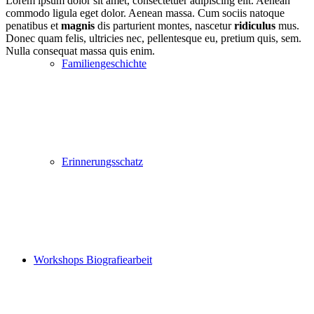
Lorem ipsum dolor sit amet, consectetuer adipiscing elit. Aenean
commodo ligula eget dolor. Aenean massa. Cum sociis natoque
penatibus et
magnis
dis parturient montes, nascetur
ridiculus
mus.
Donec quam felis, ultricies nec, pellentesque eu, pretium quis, sem.
Nulla consequat massa quis enim.
Familiengeschichte
Erinnerungsschatz
Workshops Biografiearbeit