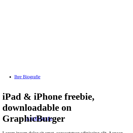
Ihre Biografie
iPad
&
iPhone freebie,
downloadable on
GraphicBurger
Autobiografie