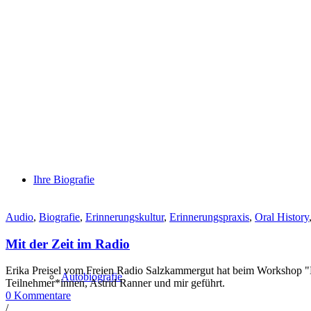
Ihre Biografie
Audio
,
Biografie
,
Erinnerungskultur
,
Erinnerungspraxis
,
Oral History
Mit der Zeit im Radio
Erika Preisel vom Freien Radio Salzkammergut hat beim Workshop "Mi
Autobiografie
Teilnehmer*innen, Astrid Ranner und mir geführt.
0 Kommentare
/