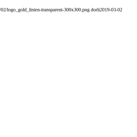
3/02/logo_gold_linien-transparent-300x300.png
dorli
2019-03-02