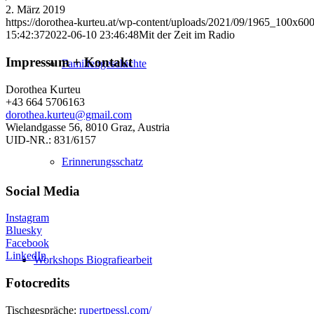
2. März 2019
https://dorothea-kurteu.at/wp-content/uploads/2021/09/1965_100x600
15:42:37
2022-06-10 23:46:48
Mit der Zeit im Radio
Impressum + Kontakt
Familiengeschichte
Dorothea Kurteu
+43 664 5706163
dorothea.kurteu@gmail.com
Wielandgasse 56, 8010 Graz, Austria
UID-NR.: 831/6157
Erinnerungsschatz
Social Media
Instagram
Bluesky
Facebook
LinkedIn
Workshops Biografiearbeit
Fotocredits
Tischgespräche:
rupertpessl.com/